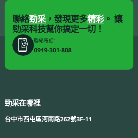
聯絡
勁采
，發現更多
精彩
。
讓
勁采科技幫你搞定一切！
聯絡電話:
0919-301-808
勁采在哪裡
台中市西屯區河南路262號3F-11